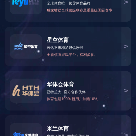
Formamide(FA)
N-Methylformamid
75-12-7
123-39-7